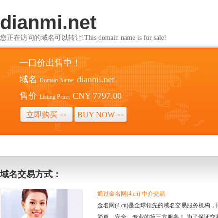
dianmi.net
您正在访问的域名可以转让!This domain name is for sale!
一口价出售中！
域名
dianmi.net
Domain Name:
售价
CNY 7797.00
Listing Price:
立即购买
BUY NOW
>>
>>
域名交易方式：
通过金名网(4.cn) 中介交易
金名网(4.cn)是全球领先的域名交易服务机
简单、安全、专业的第三方服务！ 为了保证交