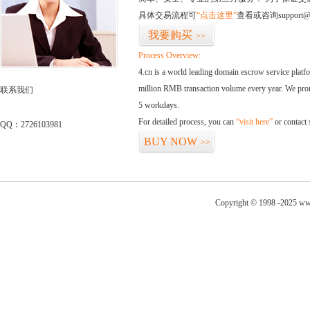
具体交易流程可
“点击这里”
查看或咨询support@
我要购买
>>
Process Overview:
4.cn is a world leading domain escrow service plat
million RMB transaction volume every year. We promi
联系我们
5 workdays.
For detailed process, you can
“visit here”
or contact
QQ：2726103981
BUY NOW
>>
Copyright © 1998 -2025 www